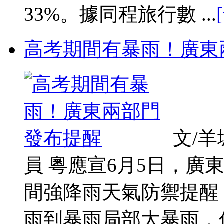
33%。據同程旅行數 ...
高考期間有暴雨！廣東
文/
員 粵應宣6月5日，廣
間強降雨天氣防禦提醒：
雨到暴雨局部大暴雨，