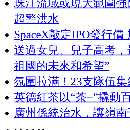
珠江流域或現大範圍強
超警洪水
SpaceX敲定IPO發
送過女兒、兒子高考，
祖國的未來和希望”
氛圍拉滿！23支隊伍
英德紅茶以“茶+”撬動
廣州係統治水，讓嶺南