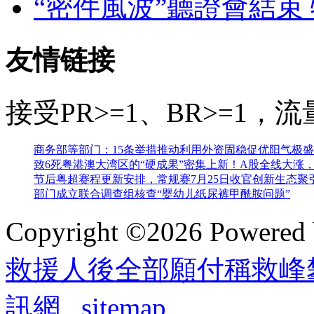
“密件風波”聽證會結束
友情链接
接受PR>=1、BR>=1
商务部等部门：15条举措推动利用外资固稳促优
阳气极盛
致6死
粤港澳大湾区的“硬成果”密集上新！
A股全线大涨，
节后粤超赛程更新安排，常规赛7月25日收官
创新生态聚
部门成立联合调查组核查“婴幼儿纸尿裤甲酰胺问题”
Copyright ©2026 Powered
救援人後全部願付稱救峰
訊網
sitemap