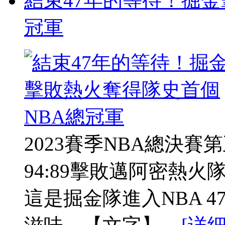
結束47年的等待！掘金
冠軍
2023賽季NBA總決
94:89擊敗邁阿密熱火
這是掘金隊進入NBA 