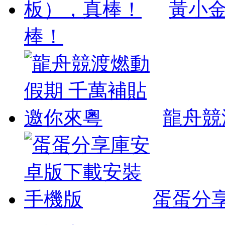
黃小金
棒！
龍舟競
蛋蛋分