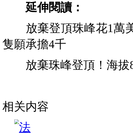
延伸閱讀：
放棄登頂珠峰花1萬美
隻願承擔4千
放棄珠峰登頂！海拔84
相关内容