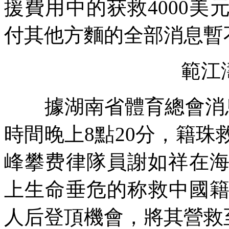
援費用中的获救4000
付其他方麵的全部消息暫
範江
據湖南省體育總會消
時間晚上8點20分，籍
峰攀费律隊員謝如祥在海
上生命垂危的称救中國
人后登頂機會，將其營救