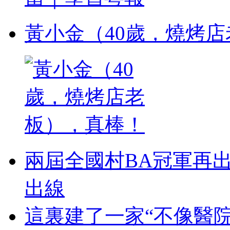
黃小金（40歲，燒烤
兩屆全國村BA冠軍再
出線
這裏建了一家“不像醫