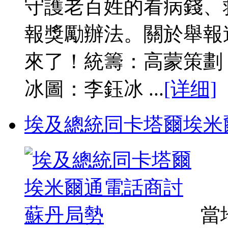
守護老百姓的看病錢、
報獎勵辦法。關於舉報
來了！統籌：高蒙策劃
冰圖：李鈺冰 ...
[详细]
埃及總統同卡塔爾埃米
當