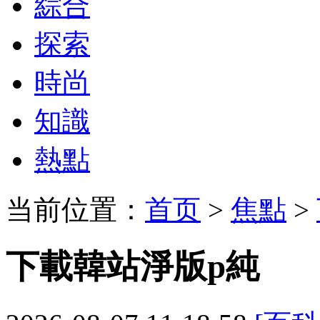
綜合
探索
時尚
知識
熱點
当前位置：
首页
>
焦點
>
下載韓站淨版p純