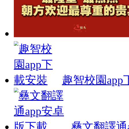
趣智校園ap
彝文翻譯通