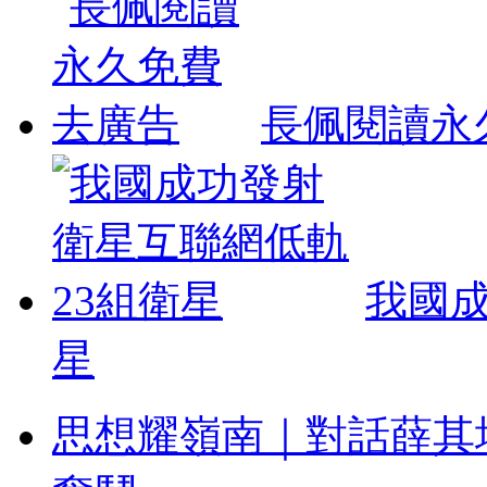
長佩閱讀永
我國成
星
思想耀嶺南｜對話薛其