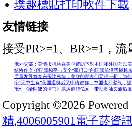
璞趣標貼打印軟件下載
友情链接
接受PR>=1、BR>=1
俄外交部：美情报机构在美企帮助下对本国和外国公民实
结协作 维护国际和平与安全
“家门口”的国际前沿药械越
质量发展答卷
东帝汶总统：美欧的朋友们要想一想，为何
个“无中生有”
美国退群后又申请进群，中国也不客气，提
报件
《给阿嬷的情书》票房超15亿元！带动潮汕文旅热
Copyright ©2026 Powered
精
,
4006005901電子菸資