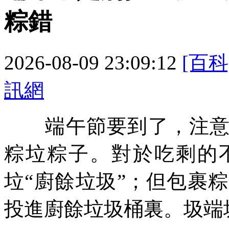
粽錯
2026-08-09 23:09:12
[百科
訊網
端午節要到了，注意不
粽垃粽子。對於吃剩的
垃“廚餘垃圾”；但包裹
投進廚餘垃圾桶裏。圾端