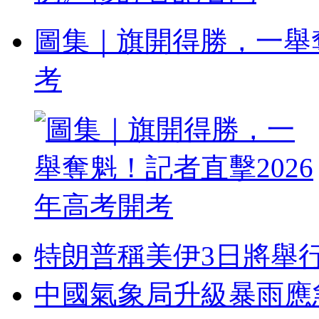
圖集｜旗開得勝，一舉奪
考
特朗普稱美伊3日將舉
中國氣象局升級暴雨應