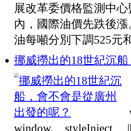
展改革委價格監測中心
內，國際油價先跌後漲
油每噸分別下調525元和50
挪威撈出的18世紀沉
window.__styleInject__ || f