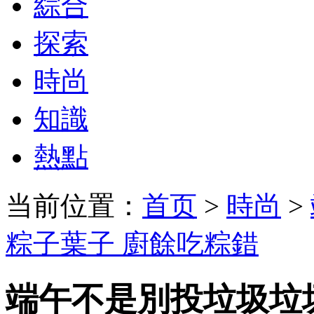
綜合
探索
時尚
知識
熱點
当前位置：
首页
>
時尚
>
粽子葉子 廚餘吃粽錯
端午不是別投垃圾垃