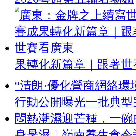
果轉化新篇章｜跟著世
“清朗·優化營商網絡環
行動公開曝光一批典型
悶熱潮濕迎芒種，一碗
身暑濕｜嶺南養生食令