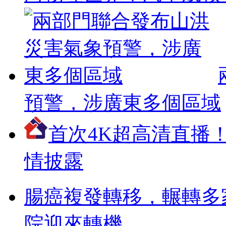
預警，涉廣東多個區域
首次4K超高清直播
情披露
腸癌複發轉移，輾轉多
院迎來轉機