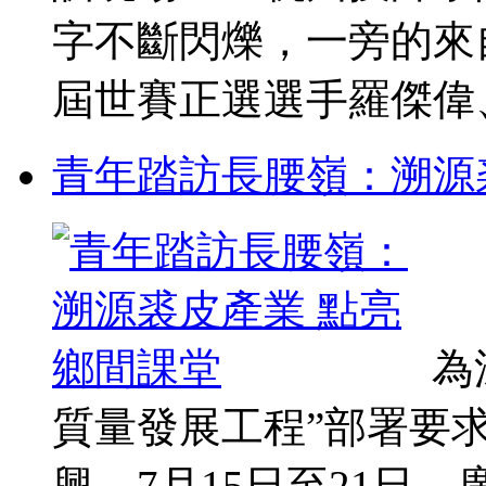
字不斷閃爍，一旁的來
屆世賽正選選手羅傑偉、李
青年踏訪長腰嶺：溯源
為
質量發展工程”部署要
興，7月15日至21日