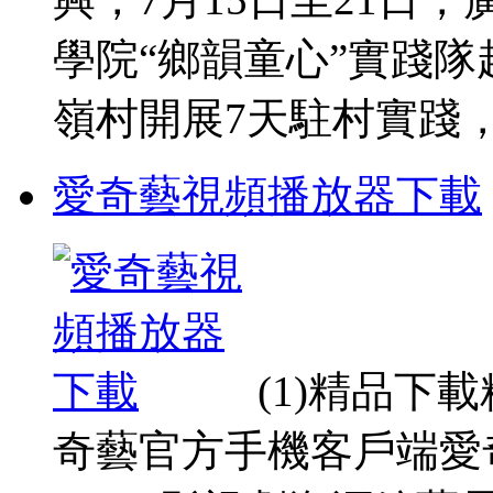
學院“鄉韻童心”實踐
嶺村開展7天駐村實踐， .
愛奇藝視頻播放器下載
(1)精品下
奇藝官方手機客戶端愛